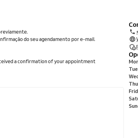
C
previamente.
confirmação do seu agendamento por e-mail.
O
ceived a confirmation of your appointment
Mo
Tue
Wed
Thu
Fri
Sat
Sun