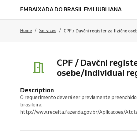
EMBAIXADA DO BRASIL EM LIUBLIANA
/
/
Home
Services
CPF / Davčni register za fizične ose
CPF / Davčni registe
osebe/Individual re
Description
O requerimento deverá ser previamente preenchido n
brasileira:
http://www.receita.fazenda.gov.br/Aplicacoes/Atc