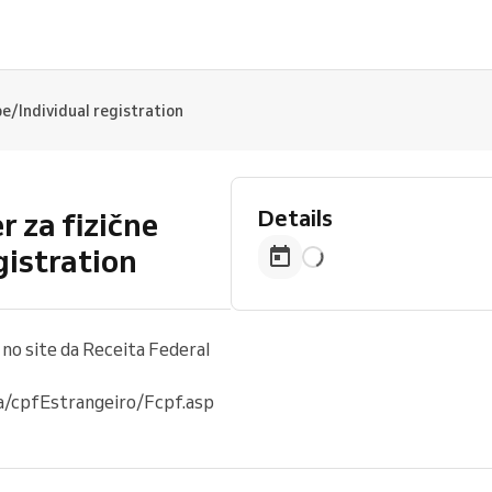
be/Individual registration
Details
r za fizične
gistration
o site da Receita Federal
ta/cpfEstrangeiro/Fcpf.asp